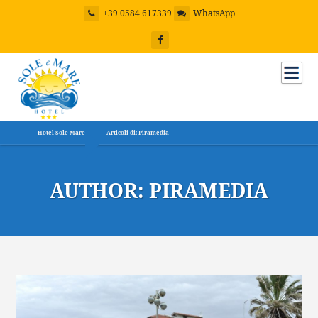
+39 0584 617339
WhatsApp
Hotel Sole Mare
Articoli di: Piramedia
AUTHOR:
PIRAMEDIA