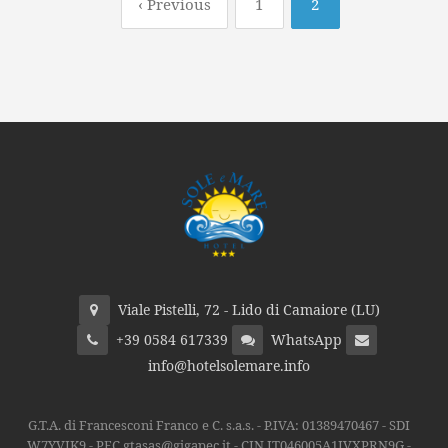
‹ Previous
1
2
Viale Pistelli, 72 - Lido di Camaiore (LU)
+39 0584 617339
WhatsApp
info@hotelsolemare.info
G.T.A. di Francesconi Franco e C. s.a.s. - P.IVA: 01389470467 - SDI
W7YVJK9 - PEC gtasas@gigapec.it - CIN IT046005A1JVXPRN9G -