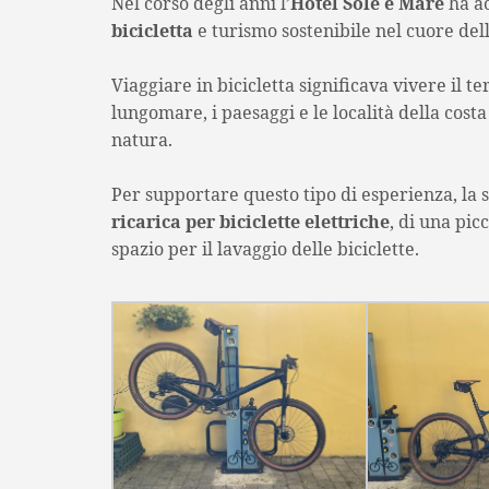
Nel corso degli anni l’
Hotel Sole e Mare
ha ac
bicicletta
e turismo sostenibile nel cuore del
Viaggiare in bicicletta significava vivere il t
lungomare, i paesaggi e le località della costa
natura.
Per supportare questo tipo di esperienza, la
ricarica per biciclette elettriche
, di una pi
spazio per il lavaggio delle biciclette.