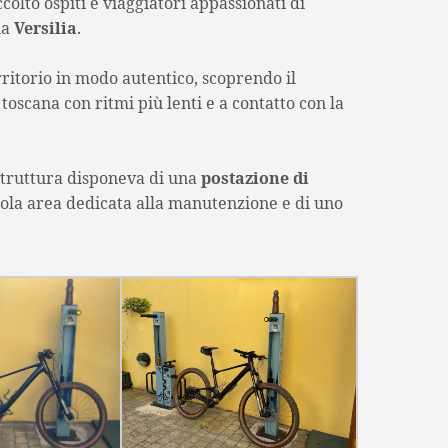
colto ospiti e viaggiatori appassionati di
la
Versilia
.
erritorio in modo autentico, scoprendo il
 toscana con ritmi più lenti e a contatto con la
 struttura disponeva di una
postazione di
ccola area dedicata alla manutenzione e di uno