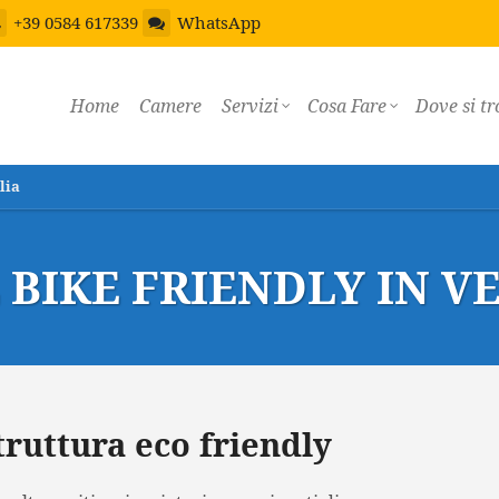
+39 0584 617339
WhatsApp
Home
Camere
Servizi
Cosa Fare
Dove si tr
lia
 BIKE FRIENDLY IN VE
truttura eco friendly